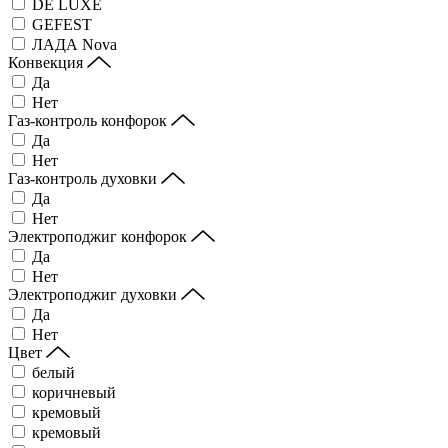
DE LUXE
GEFEST
ЛАДА Nova
Конвекция
Да
Нет
Газ-контроль конфорок
Да
Нет
Газ-контроль духовки
Да
Нет
Электроподжиг конфорок
Да
Нет
Электроподжиг духовки
Да
Нет
Цвет
белый
коричневый
кремовый
кремовый